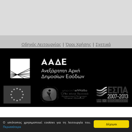
Οδηγός Λειτουργίας
|
Όροι Χρήσης
|
Σχετικά
Ο ιστότοπος χρησιμοποιεί cookies για τη λειτουργία του.
Δέχομαι
Περισσότερα