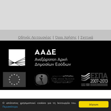
Οδηγός Λειτουργίας
|
Όροι Χρήσης
|
Σχετικά
Ο ιστότοπος χρησιμοποιεί cookies για τη λειτουργία του.
Δέχομαι
Περισσότερα