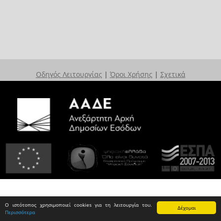
Οδηγός Λειτουργίας
|
Όροι Χρήσης
|
Σχετικά
Ο ιστότοπος χρησιμοποιεί cookies για τη λειτουργία του.
Δέχομαι
Περισσότερα