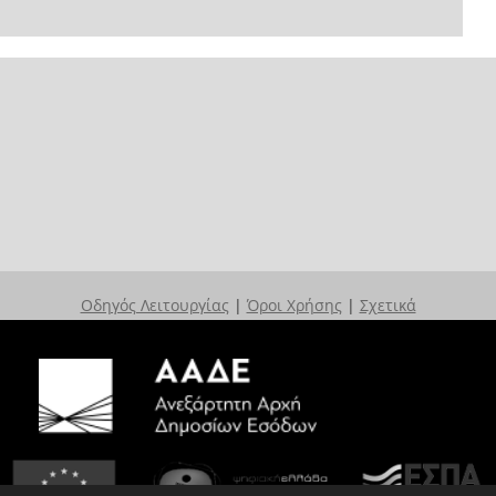
Οδηγός Λειτουργίας
|
Όροι Χρήσης
|
Σχετικά