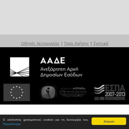
Οδηγός Λειτουργίας
|
Όροι Χρήσης
|
Σχετικά
Ο ιστότοπος χρησιμοποιεί cookies για τη λειτουργία του.
Δέχομαι
Περισσότερα