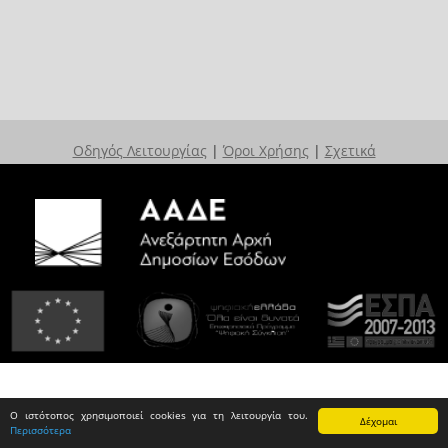
Οδηγός Λειτουργίας
|
Όροι Χρήσης
|
Σχετικά
Ο ιστότοπος χρησιμοποιεί cookies για τη λειτουργία του.
Δέχομαι
Περισσότερα