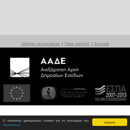
Οδηγός Λειτουργίας
|
Όροι Χρήσης
|
Σχετικά
Ο ιστότοπος χρησιμοποιεί cookies για τη λειτουργία του.
Δέχομαι
Περισσότερα