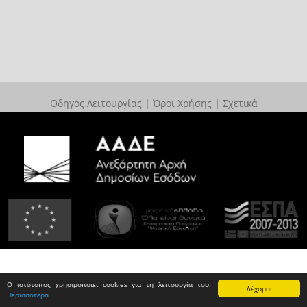
Οδηγός Λειτουργίας
|
Όροι Χρήσης
|
Σχετικά
Ο ιστότοπος χρησιμοποιεί cookies για τη λειτουργία του.
Δέχομαι
Περισσότερα