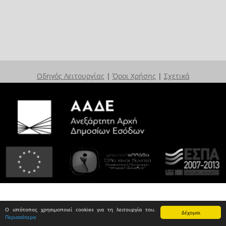
Οδηγός Λειτουργίας
|
Όροι Χρήσης
|
Σχετικά
Ο ιστότοπος χρησιμοποιεί cookies για τη λειτουργία του.
Δέχομαι
Περισσότερα