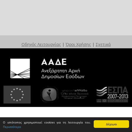
Οδηγός Λειτουργίας
|
Όροι Χρήσης
|
Σχετικά
Ο ιστότοπος χρησιμοποιεί cookies για τη λειτουργία του.
Δέχομαι
Περισσότερα