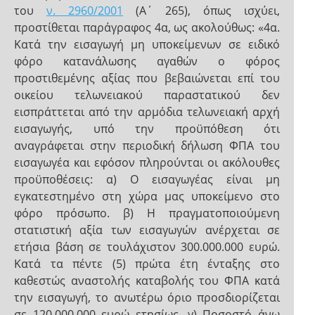
του
ν. 2960/2001
(Α΄ 265), όπως ισχύει,
προστίθεται παράγραφος 4α, ως ακολούθως: «4α.
Κατά την εισαγωγή μη υποκείμενων σε ειδικό
φόρο κατανάλωσης αγαθών ο φόρος
προστιθεμένης αξίας που βεβαιώνεται επί του
οικείου τελωνειακού παραστατικού δεν
εισπράττεται από την αρμόδια τελωνειακή αρχή
εισαγωγής, υπό την προϋπόθεση ότι
αναγράφεται στην περιοδική δήλωση ΦΠΑ του
εισαγωγέα και εφόσον πληρούνται οι ακόλουθες
προϋποθέσεις: α) Ο εισαγωγέας είναι μη
εγκατεστημένο στη χώρα μας υποκείμενο στο
φόρο πρόσωπο. β) Η πραγματοποιούμενη
στατιστική αξία των εισαγωγών ανέρχεται σε
ετήσια βάση σε τουλάχιστον 300.000.000 ευρώ.
Κατά τα πέντε (5) πρώτα έτη ένταξης στο
καθεστώς αναστολής καταβολής του ΦΠΑ κατά
την εισαγωγή, το ανωτέρω όριο προσδιορίζεται
σε 120.000.000 ευρώ ετησίως. γ) Ποσοστό άνω