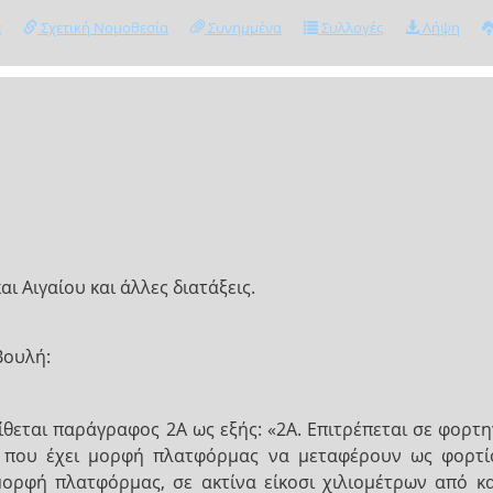
ς
Σχετική Νομοθεσία
Συνημμένα
Συλλογές
Λήψη
 Αιγαίου και άλλες διατάξεις.
Βουλή:
ίθεται παράγραφος 2Α ως εξής: «2Α. Επιτρέπεται σε φορ
α που έχει μορφή πλατφόρμας να μεταφέρουν ως φορτ
ρφή πλατφόρμας, σε ακτίνα είκοσι χιλιομέτρων από και