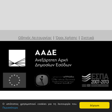
Οδηγός Λειτουργίας
|
Όροι Χρήσης
|
Σχετικά
Ο ιστότοπος χρησιμοποιεί cookies για τη λειτουργία του.
Δέχομαι
Περισσότερα