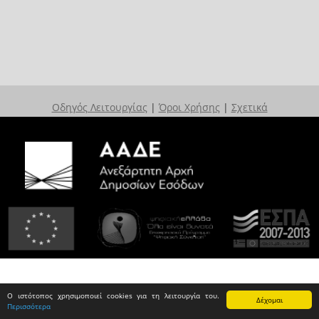
Οδηγός Λειτουργίας
|
Όροι Χρήσης
|
Σχετικά
Ο ιστότοπος χρησιμοποιεί cookies για τη λειτουργία του.
Δέχομαι
Περισσότερα