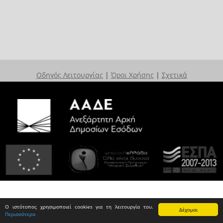
Οδηγός Λειτουργίας
|
Όροι Χρήσης
|
Σχετικά
Ο ιστότοπος χρησιμοποιεί cookies για τη λειτουργία του.
Δέχομαι
Περισσότερα