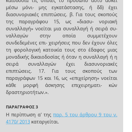
καιοδοσία τις οποίες το πρόσωπο αυτό ασκεί
μέσω μόνι- μης εγκατάστασης, ή δδ) έχει
διασυνοριακές επιπτώσεις. β. Για τους σκοπούς
της παραγράφου 15, ως «διασυ- νοριακή
συναλλαγή» νοείται μια συναλλαγή ή σειρά συ-
ναλλαγών στην οποία συμμετέχουν
συνδεδεμένες επι- χειρήσεις που δεν έχουν όλες
τη φορολογική κατοικία τους στο έδαφος μιας
μοναδικής δικαιοδοσίας ή όταν η συναλλαγή ή η
σειρά συναλλαγών έχει διασυνοριακές
επιπτώσεις. 17. Για τους σκοπούς των
παραγράφων 15 και 16, ως «επιχείρηση» νοείται
κάθε μορφή άσκησης επιχειρηματι- κών
δραστηριοτήτων.».
ΠΑΡΑΓΡΑΦΟΣ 3
Η περίπτωση α' της
παρ. 5 του άρθρου 9 του ν.
4170/ 2013
καταργείται.