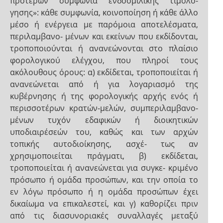
προτέρων συμφωνία ενδοομιλικής τιμολό-
γησης»: κάθε συμφωνία, κοινοποίηση ή κάθε άλλο
μέσο ή ενέργεια με παρόμοια αποτελέσματα,
περιλαμβανο- μένων και εκείνων που εκδίδονται,
τροποποιούνται ή ανανεώνονται στο πλαίσιο
φορολογικού ελέγχου, που πληροί τους
ακόλουθους όρους: α) εκδίδεται, τροποποιείται ή
ανανεώνεται από ή για λογαριασμό της
κυβέρνησης ή της φορολογικής αρχής ενός ή
περισσοτέρων κρατών-μελών, συμπεριλαμβανο-
μένων τυχόν εδαφικών ή διοικητικών
υποδιαιρέσεών του, καθώς και των αρχών
τοπικής αυτοδιοίκησης, ασχέ- τως αν
χρησιμοποιείται πράγματι, β) εκδίδεται,
τροποποιείται ή ανανεώνεται για συγκε- κριμένο
πρόσωπο ή ομάδα προσώπων, και την οποία το
εν λόγω πρόσωπο ή η ομάδα προσώπων έχει
δικαίωμα να επικαλεστεί, και γ) καθορίζει πριν
από τις διασυνοριακές συναλλαγές μεταξύ