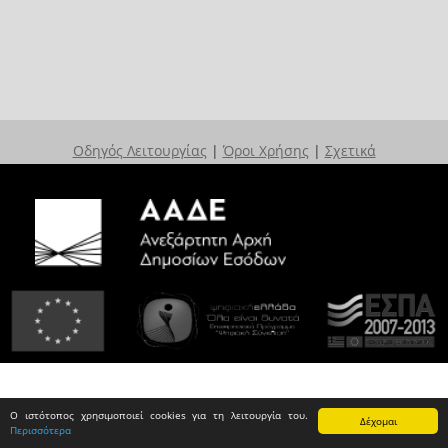
Οδηγός Λειτουργίας
|
Όροι Χρήσης
|
Σχετικά
Ο ιστότοπος χρησιμοποιεί cookies για τη λειτουργία του.
Δέχομαι
Περισσότερα