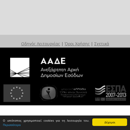
Οδηγός Λειτουργίας
|
Όροι Χρήσης
|
Σχετικά
Ο ιστότοπος χρησιμοποιεί cookies για τη λειτουργία του.
Δέχομαι
Περισσότερα