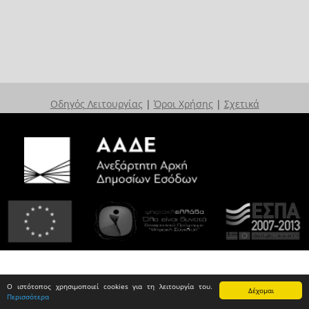
Οδηγός Λειτουργίας
|
Όροι Χρήσης
|
Σχετικά
Ο ιστότοπος χρησιμοποιεί cookies για τη λειτουργία του.
Δέχομαι
Περισσότερα