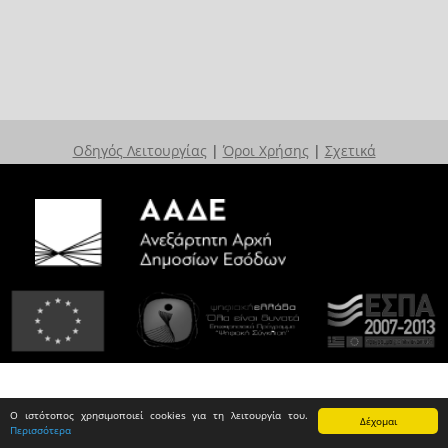
Οδηγός Λειτουργίας
|
Όροι Χρήσης
|
Σχετικά
Ο ιστότοπος χρησιμοποιεί cookies για τη λειτουργία του.
Δέχομαι
Περισσότερα