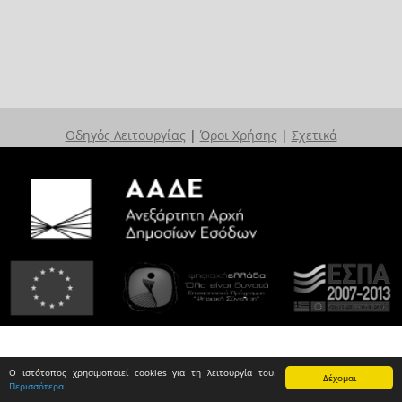
Οδηγός Λειτουργίας
|
Όροι Χρήσης
|
Σχετικά
Ο ιστότοπος χρησιμοποιεί cookies για τη λειτουργία του.
Δέχομαι
Περισσότερα