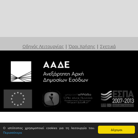
Οδηγός Λειτουργίας
|
Όροι Χρήσης
|
Σχετικά
Ο ιστότοπος χρησιμοποιεί cookies για τη λειτουργία του.
Δέχομαι
Περισσότερα