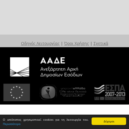
Οδηγός Λειτουργίας
|
Όροι Χρήσης
|
Σχετικά
Ο ιστότοπος χρησιμοποιεί cookies για τη λειτουργία του.
Δέχομαι
Περισσότερα