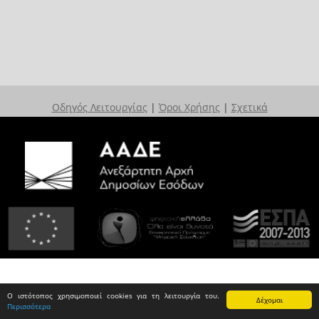
Οδηγός Λειτουργίας
|
Όροι Χρήσης
|
Σχετικά
Ο ιστότοπος χρησιμοποιεί cookies για τη λειτουργία του.
Δέχομαι
Περισσότερα