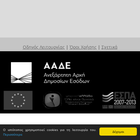
Οδηγός Λειτουργίας
|
Όροι Χρήσης
|
Σχετικά
Ο ιστότοπος χρησιμοποιεί cookies για τη λειτουργία του.
Δέχομαι
Περισσότερα