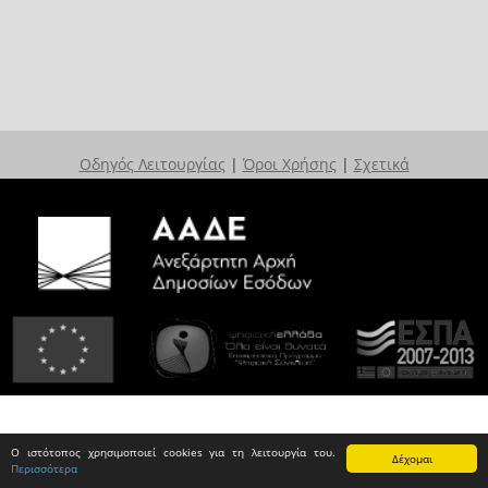
Οδηγός Λειτουργίας
|
Όροι Χρήσης
|
Σχετικά
Ο ιστότοπος χρησιμοποιεί cookies για τη λειτουργία του.
Δέχομαι
Περισσότερα