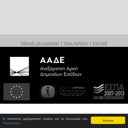
Οδηγός Λειτουργίας
|
Όροι Χρήσης
|
Σχετικά
Ο ιστότοπος χρησιμοποιεί cookies για τη λειτουργία του.
Δέχομαι
Περισσότερα