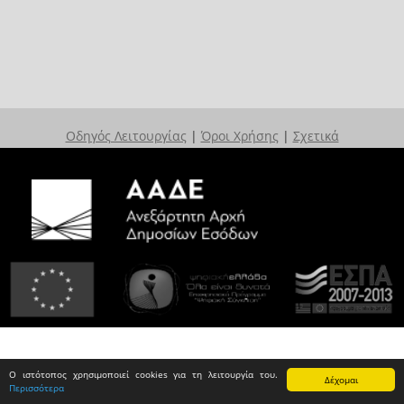
Οδηγός Λειτουργίας
|
Όροι Χρήσης
|
Σχετικά
Ο ιστότοπος χρησιμοποιεί cookies για τη λειτουργία του.
Δέχομαι
Περισσότερα