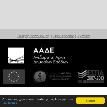
Οδηγός Λειτουργίας
|
Όροι Χρήσης
|
Σχετικά
Ο ιστότοπος χρησιμοποιεί cookies για τη λειτουργία του.
Δέχομαι
Περισσότερα