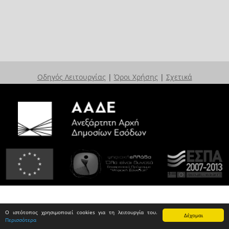
Οδηγός Λειτουργίας
|
Όροι Χρήσης
|
Σχετικά
Ο ιστότοπος χρησιμοποιεί cookies για τη λειτουργία του.
Δέχομαι
Περισσότερα