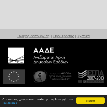
Οδηγός Λειτουργίας
|
Όροι Χρήσης
|
Σχετικά
Ο ιστότοπος χρησιμοποιεί cookies για τη λειτουργία του.
Δέχομαι
Περισσότερα