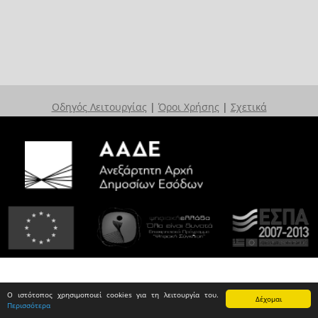
Οδηγός Λειτουργίας
|
Όροι Χρήσης
|
Σχετικά
Ο ιστότοπος χρησιμοποιεί cookies για τη λειτουργία του.
Δέχομαι
Περισσότερα