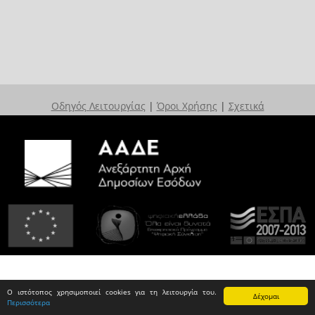
Οδηγός Λειτουργίας
|
Όροι Χρήσης
|
Σχετικά
Ο ιστότοπος χρησιμοποιεί cookies για τη λειτουργία του.
Δέχομαι
Περισσότερα