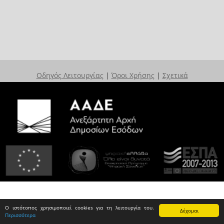
Οδηγός Λειτουργίας
|
Όροι Χρήσης
|
Σχετικά
Ο ιστότοπος χρησιμοποιεί cookies για τη λειτουργία του.
Δέχομαι
Περισσότερα