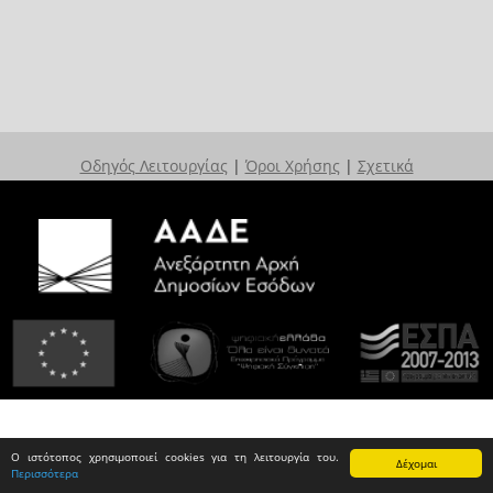
Οδηγός Λειτουργίας
|
Όροι Χρήσης
|
Σχετικά
Ο ιστότοπος χρησιμοποιεί cookies για τη λειτουργία του.
Δέχομαι
Περισσότερα