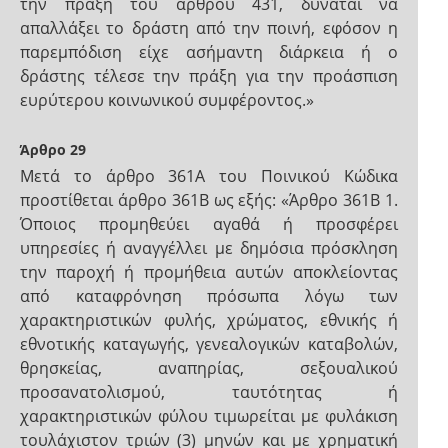
την πράξη του άρθρου 431, δύναται να
απαλλάξει το δράστη από την ποινή, εφόσον η
παρεμπόδιση είχε ασήμαντη διάρκεια ή ο
δράστης τέλεσε την πράξη για την προάσπιση
ευρύτερου κοινωνικού συμφέροντος.»
Άρθρο 29
Μετά το άρθρο 361Α του Ποινικού Κώδικα
προστίθεται άρθρο 361Β ως εξής: «Άρθρο 361Β 1.
Όποιος προμηθεύει αγαθά ή προσφέρει
υπηρεσίες ή αναγγέλλει με δημόσια πρόσκληση
την παροχή ή προμήθεια αυτών αποκλείοντας
από καταφρόνηση πρόσωπα λόγω των
χαρακτηριστικών φυλής, χρώματος, εθνικής ή
εθνοτικής καταγωγής, γενεαλογικών καταβολών,
θρησκείας, αναπηρίας, σεξουαλικού
προσανατολισμού, ταυτότητας ή
χαρακτηριστικών φύλου τιμωρείται με φυλάκιση
τουλάχιστον τριών (3) μηνών και με χρηματική