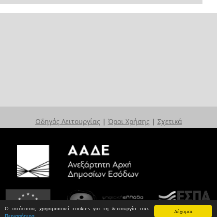
Οδηγός Λειτουργίας
|
Όροι Χρήσης
|
Σχετικά
Ο ιστότοπος χρησιμοποιεί cookies για τη λειτουργία του.
Δέχομαι
Περισσότερα