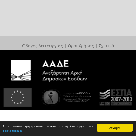
Οδηγός Λειτουργίας
|
Όροι Χρήσης
|
Σχετικά
Ο ιστότοπος χρησιμοποιεί cookies για τη λειτουργία του.
Δέχομαι
Περισσότερα