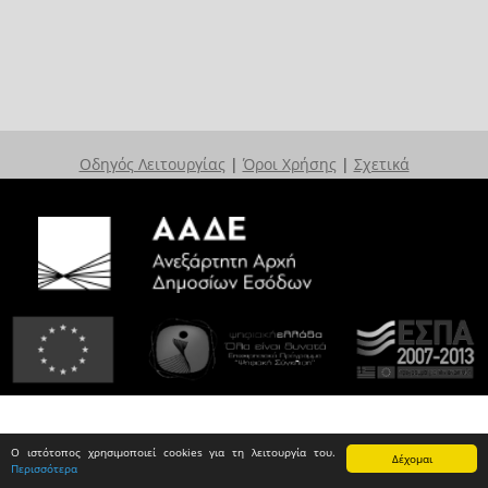
Οδηγός Λειτουργίας
|
Όροι Χρήσης
|
Σχετικά
Ο ιστότοπος χρησιμοποιεί cookies για τη λειτουργία του.
Δέχομαι
Περισσότερα