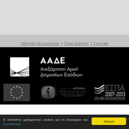
Οδηγός Λειτουργίας
|
Όροι Χρήσης
|
Σχετικά
Ο ιστότοπος χρησιμοποιεί cookies για τη λειτουργία του.
Δέχομαι
Περισσότερα