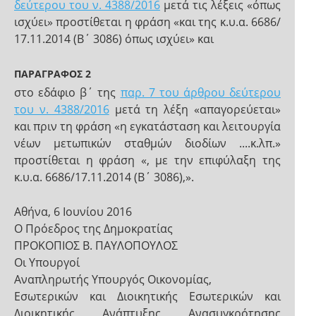
δεύτερου του ν. 4388/2016
μετά τις λέξεις «όπως
ισχύει» προστίθεται η φράση «και της κ.υ.α. 6686/
17.11.2014 (Β΄ 3086) όπως ισχύει» και
ΠΑΡΑΓΡΑΦΟΣ 2
στο εδάφιο β΄ της
παρ. 7 του άρθρου δεύτερου
του ν. 4388/2016
μετά τη λέξη «απαγορεύεται»
και πριν τη φράση «η εγκατάσταση και λειτουργία
νέων μετωπικών σταθμών διοδίων ....κ.λπ.»
προστίθεται η φράση «, με την επιφύλαξη της
κ.υ.α. 6686/17.11.2014 (Β΄ 3086),».
Αθήνα, 6 Ιουνίου 2016
Ο Πρόεδρος της Δημοκρατίας
ΠΡΟΚΟΠΙΟΣ Β. ΠΑΥΛΟΠΟΥΛΟΣ
Οι Υπουργοί
Αναπληρωτής Υπουργός Οικονομίας,
Εσωτερικών και Διοικητικής Εσωτερικών και
Διοικητικής Ανάπτυξης Ανασυγκρότησης