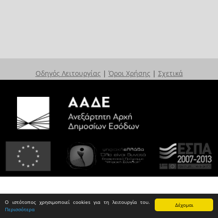
Οδηγός Λειτουργίας
|
Όροι Χρήσης
|
Σχετικά
Ο ιστότοπος χρησιμοποιεί cookies για τη λειτουργία του.
Δέχομαι
Περισσότερα