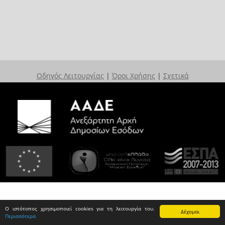
Οδηγός Λειτουργίας
|
Όροι Χρήσης
|
Σχετικά
Ο ιστότοπος χρησιμοποιεί cookies για τη λειτουργία του.
Δέχομαι
Περισσότερα