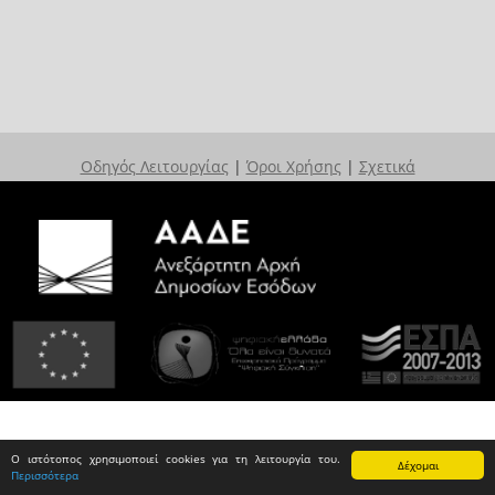
Οδηγός Λειτουργίας
|
Όροι Χρήσης
|
Σχετικά
Ο ιστότοπος χρησιμοποιεί cookies για τη λειτουργία του.
Δέχομαι
Περισσότερα