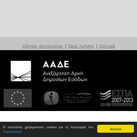
Οδηγός Λειτουργίας
|
Όροι Χρήσης
|
Σχετικά
Ο ιστότοπος χρησιμοποιεί cookies για τη λειτουργία του.
Δέχομαι
Περισσότερα