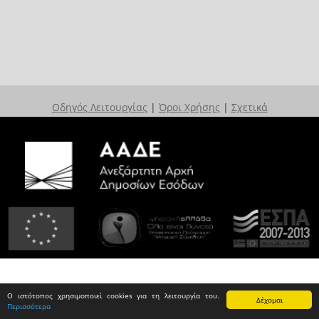
Οδηγός Λειτουργίας
|
Όροι Χρήσης
|
Σχετικά
Ο ιστότοπος χρησιμοποιεί cookies για τη λειτουργία του.
Δέχομαι
Περισσότερα