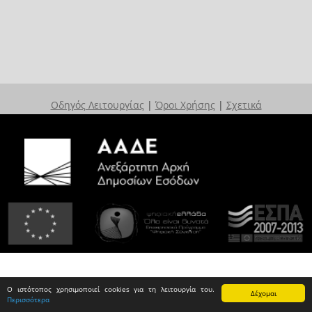
Οδηγός Λειτουργίας
|
Όροι Χρήσης
|
Σχετικά
Ο ιστότοπος χρησιμοποιεί cookies για τη λειτουργία του.
Δέχομαι
Περισσότερα