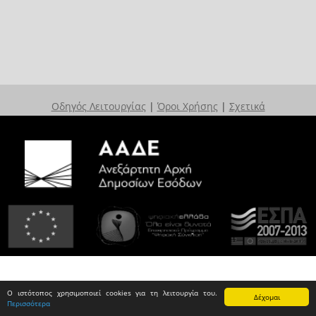
Οδηγός Λειτουργίας
|
Όροι Χρήσης
|
Σχετικά
Ο ιστότοπος χρησιμοποιεί cookies για τη λειτουργία του.
Δέχομαι
Περισσότερα