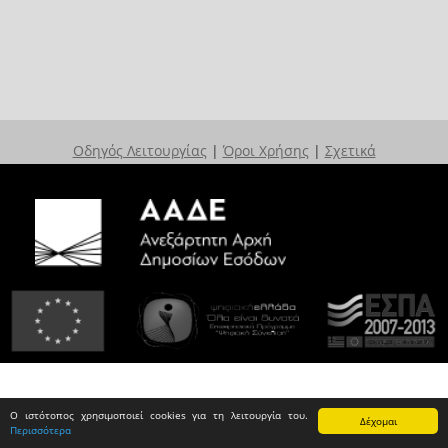
Οδηγός Λειτουργίας
|
Όροι Χρήσης
|
Σχετικά
Ο ιστότοπος χρησιμοποιεί cookies για τη λειτουργία του.
Δέχομαι
Περισσότερα