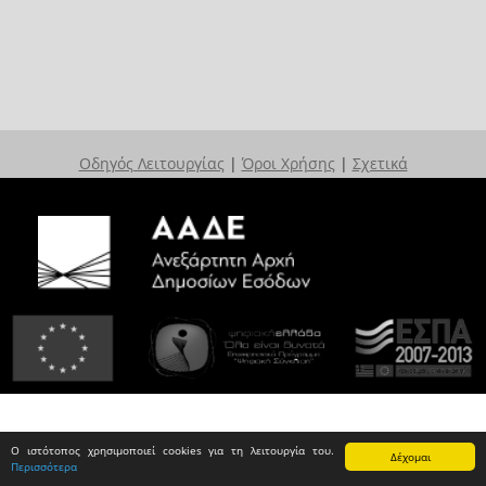
Οδηγός Λειτουργίας
|
Όροι Χρήσης
|
Σχετικά
Ο ιστότοπος χρησιμοποιεί cookies για τη λειτουργία του.
Δέχομαι
Περισσότερα