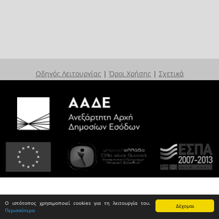
Οδηγός Λειτουργίας
|
Όροι Χρήσης
|
Σχετικά
Ο ιστότοπος χρησιμοποιεί cookies για τη λειτουργία του.
Δέχομαι
Περισσότερα